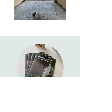
Neem een kijkje in onze brochure
Eén brochure, alle antwoorden.
Bekijk onze
unieke bouwmethode, technische info en