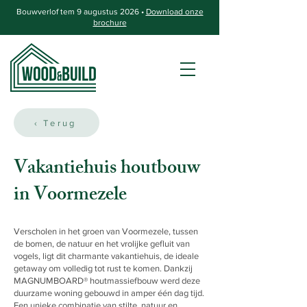
Bouwverlof tem 9 augustus 2026 •
Download onze
brochure
‹ Terug
Vakantiehuis houtbouw
in Voormezele
Verscholen in het groen van Voormezele, tussen
de bomen, de natuur en het vrolijke gefluit van
vogels, ligt dit charmante vakantiehuis, de ideale
getaway om volledig tot rust te komen. Dankzij
MAGNUMBOARD® houtmassiefbouw werd deze
duurzame woning gebouwd in amper één dag tijd.
Een unieke combinatie van stilte, natuur en