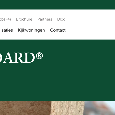
obs (4)
Brochure
Partners
Blog
isaties
Kijkwoningen
Contact
BOARD®