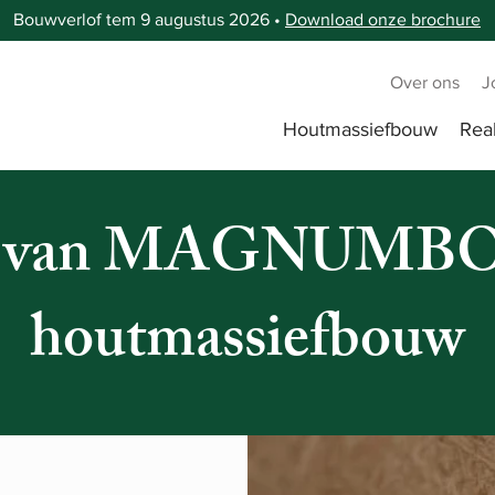
Bouwverlof tem 9 augustus 2026 •
Download onze brochure
Over ons
J
Houtmassiefbouw
Real
ls van MAGNUM
houtmassiefbouw