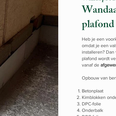
Wandaan
plafond
Heb je een voork
omdat je een val
installeren? Dan
plafond wordt v
vanaf de
afgewer
Opbouw van ben
Betonplaat
Kimblokken onde
DPC-folie
Onderbalk