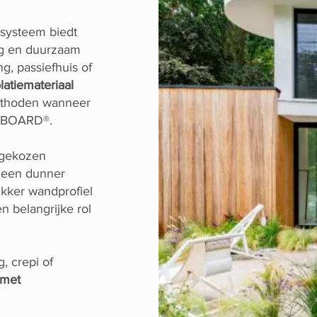
ysteem biedt
ig en duurzaam
g, passiefhuis of
latiemateriaal
methoden wanneer
UMBOARD®.
 gekozen
e een dunner
ikker wandprofiel
n belangrijke rol
, crepi of
 met