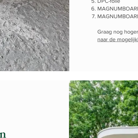
DPC-folie
MAGNUMBOARD
MAGNUMBOARD®
Graag nog hoger
naar de mogelij
en