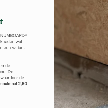
t
MAGNUMBOARD®-
ijkheden wat
n een variant
nen de
nd. De
, waardoor de
 maximaal 2,60