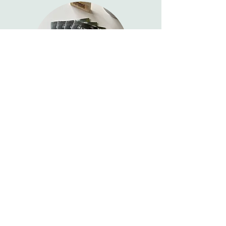
Neem een kijkje in onze brochure
Eén brochure, alle antwoorden.
Bekijk onze
unieke bouwmethode, technische info en
realisaties — en ontdek wat ons zo bijzonder
maakt.
DOWNLOAD NU