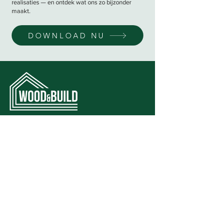
realisaties — en ontdek wat ons zo bijzonder
maakt.
DOWNLOAD NU
Wood & Build produceert en plaatst
houtmassiefbouw woningen en
appartementsgebouwen op maat via een
uniek bouwsysteem: MAGNUMBOARD®.
Wood & Build is ETA- en CE-gecertificeerd
en sinds 2015 officieel licentiehouder voor
de Benelux van MAGNUMBOARD®. Zowel
particulieren als professionelen kunnen bij