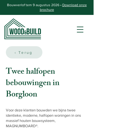
Bouwverlof tem 9 augustus 2026 •
Download onze
brochure
‹ Terug
Twee halfopen
bebouwingen in
Borgloon
Voor deze klanten bouwden we bijna twee
identieke, moderne, halfopen woningen in ons
massief houten bouwsysteem,
MAGNUMBOARD®.