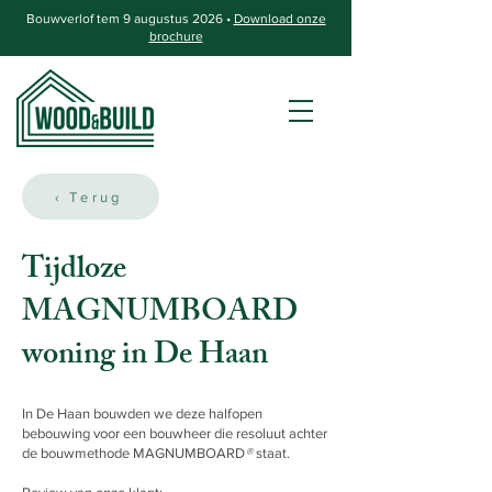
Bouwverlof tem 9 augustus 2026 •
Download onze
brochure
‹ Terug
Tijdloze
MAGNUMBOARD
woning in De Haan
In De Haan bouwden we deze halfopen
bebouwing voor een bouwheer die resoluut achter
de bouwmethode MAGNUMBOARD
®
staat.