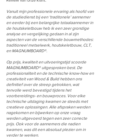
Review van onze klant:
Vanuit mijn professionele ervaring als hoofd van
de studiedienst bij een ‘traditonele’ aannemer
en eerder bij een belangrijke totaalaannemer in
de houtskeletbouw heb ik een zeer grondige
analyse en vergelijking gedaan in al zijn
aspecten van de verschillende bouwmethodes:
traditioneel metselwerk, houtskeletbouw, CLT,
en MAGNUMBOARD®.
Op prijs, kwaliteit en uitvoeringstijd scoorde
MAGNUMBOARD® uitgesproken best. De
professionaliteit en de technische know-how en
creativiteit van Wood & Build hebben ons
definitief over de streep getrokken, wat
tenvolle werd bevestigd tijdens het
voorbereidings- en bouwproces. Voor elke
technische uitdaging kwamen ze steeds met
creatieve oplossingen. Alle afspraken werden
nagekomen en bijwerken op onze vraag
werden uitgevoerd tegen een zeer correcte
prijs. Ook voor de aannemers die nadien
kwamen, was dit een absoluut plezier om in
verder te werken.