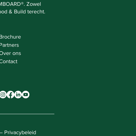
UMBOARD®. Zowel
ood & Build terecht.
Brochure
Partners
Over ons
Contact
—
Privacybeleid