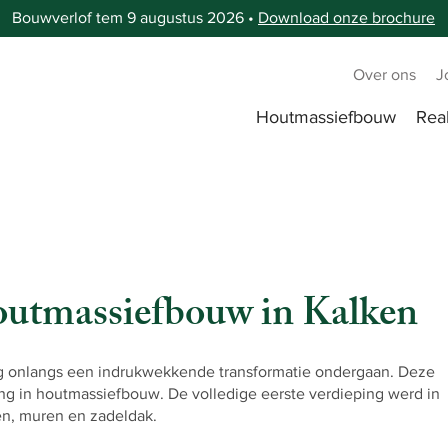
Bouwverlof tem 9 augustus 2026 •
Download onze brochure
Over ons
J
Houtmassiefbouw
Real
outmassiefbouw in Kalken
g onlangs een indrukwekkende transformatie ondergaan. Deze
g in houtmassiefbouw. De volledige eerste verdieping werd in
, muren en zadeldak.