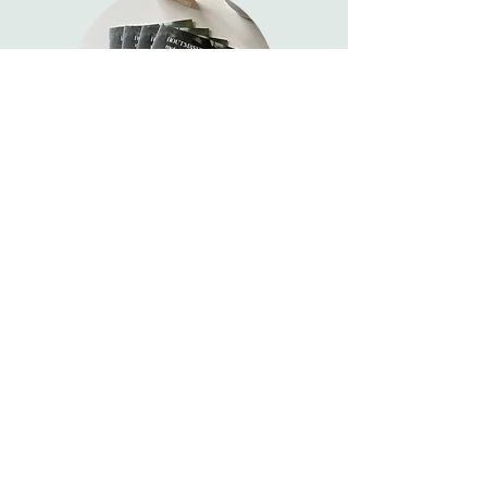
Neem een kijkje in onze brochure
Eén brochure, alle antwoorden.
Bekijk onze
unieke bouwmethode, technische info en
realisaties — en ontdek wat ons zo bijzonder
maakt.
DOWNLOAD NU