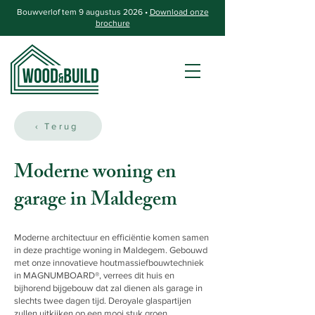
Bouwverlof tem 9 augustus 2026 •
Download onze
brochure
‹ Terug
Moderne woning en
garage in Maldegem
Moderne architectuur en efficiëntie komen samen
in deze prachtige woning in Maldegem. Gebouwd
met onze innovatieve houtmassiefbouwtechniek
in MAGNUMBOARD®, verrees dit huis en
bijhorend bijgebouw dat zal dienen als garage in
slechts twee dagen tijd. Deroyale glaspartijen
zullen uitkijken op een mooi stuk groen.