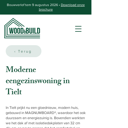
Bouwverlof tem 9 augustus 2026 •
Download onze
brochure
‹ Terug
Moderne
eengezinswoning in
Tielt
In Tielt prijkt nu een gloednieuw, modern huis,
gebouwd in MAGNUMBOARD®, waardoor het ook
duurzaam en energiezuinig is. Bovendien werkten
we het dak af met isolatiedakplaten van 32 cm