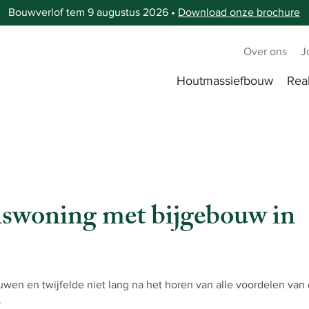
Bouwverlof tem 9 augustus 2026 •
Download onze brochure
Over ons
J
Houtmassiefbouw
Real
nswoning met bijgebouw in
wen en twijfelde niet lang na het horen van alle voordelen van
.