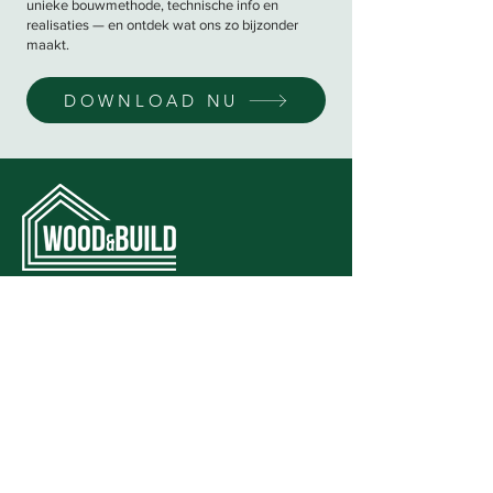
unieke bouwmethode, technische info en
realisaties — en ontdek wat ons zo bijzonder
maakt.
DOWNLOAD NU
Wood & Build produceert en plaatst
houtmassiefbouw woningen en
appartementsgebouwen op maat via een
uniek bouwsysteem: MAGNUMBOARD®.
Wood & Build is ETA- en CE-gecertificeerd
en sinds 2015 officieel licentiehouder voor
de Benelux van MAGNUMBOARD®. Zowel