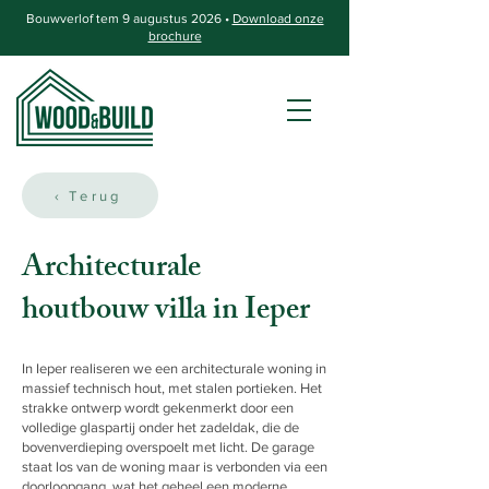
Bouwverlof tem 9 augustus 2026 •
Download onze
brochure
‹ Terug
Architecturale
houtbouw villa in Ieper
In Ieper realiseren we een architecturale woning in
massief technisch hout, met stalen portieken. Het
strakke ontwerp wordt gekenmerkt door een
volledige glaspartij onder het zadeldak, die de
bovenverdieping overspoelt met licht. De garage
staat los van de woning maar is verbonden via een
doorloopgang, wat het geheel een moderne,