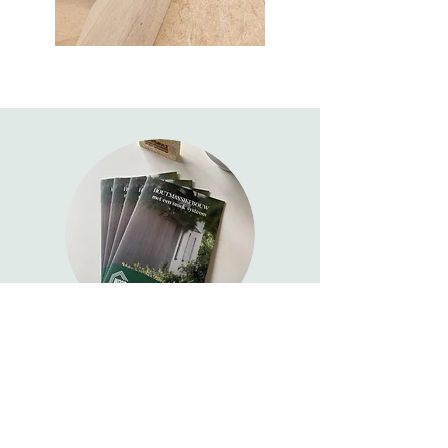
Neem een kijkje in onze brochure
Eén brochure, alle antwoorden.
Bekijk onze
unieke bouwmethode, technische info en
realisaties — en ontdek wat ons zo bijzonder
maakt.